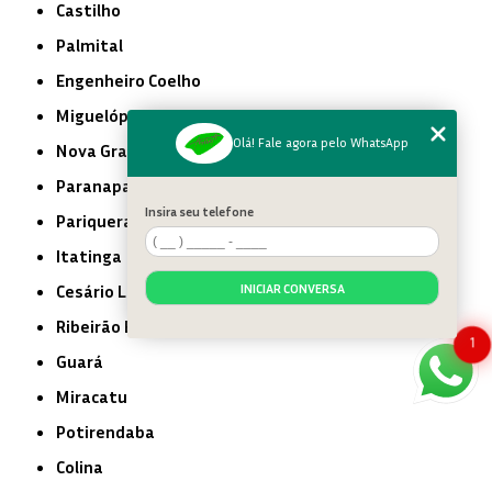
Castilho
Palmital
Engenheiro Coelho
Miguelópolis
Olá! Fale agora pelo WhatsApp
Nova Granada
Paranapanema
Insira seu telefone
Pariquera-Açu
Itatinga
INICIAR CONVERSA
Cesário Lange
Ribeirão Branco
1
Guará
Miracatu
Potirendaba
Colina