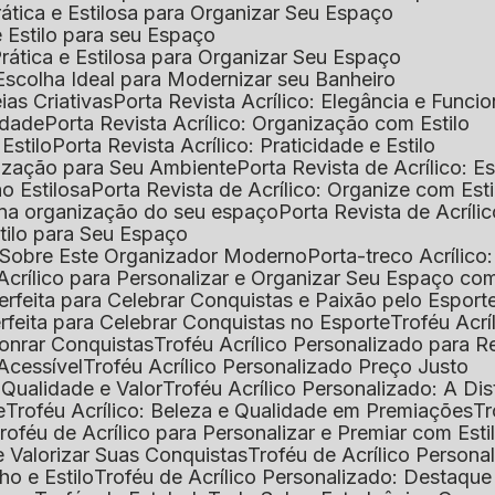
Prática e Estilosa para Organizar Seu Espaço
 e Estilo para seu Espaço
 Prática e Estilosa para Organizar Seu Espaço
A Escolha Ideal para Modernizar seu Banheiro
eias Criativas
Porta Revista Acrílico: Elegância e Func
cidade
Porta Revista Acrílico: Organização com Estilo
Estilo
Porta Revista Acrílico: Praticidade e Estilo
ganização para Seu Ambiente
Porta Revista de Acrílico: 
ão Estilosa
Porta Revista de Acrílico: Organize com Esti
ia na organização do seu espaço
Porta Revista de Acríli
Estilo para Seu Espaço
do Sobre Este Organizador Moderno
Porta-treco Acrílic
Acrílico para Personalizar e Organizar Seu Espaço com
Perfeita para Celebrar Conquistas e Paixão pelo Esport
erfeita para Celebrar Conquistas no Esporte
Troféu Acr
Honrar Conquistas
Troféu Acrílico Personalizado para
 Acessível
Troféu Acrílico Personalizado Preço Justo
 Qualidade e Valor
Troféu Acrílico Personalizado: A Dis
e
Troféu Acrílico: Beleza e Qualidade em Premiações
T
Troféu de Acrílico para Personalizar e Premiar com Esti
 e Valorizar Suas Conquistas
Troféu de Acrílico Person
ho e Estilo
Troféu de Acrílico Personalizado: Destaqu