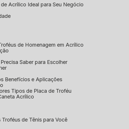
 de Acrílico Ideal para Seu Negócio
idade
 Troféus de Homenagem em Acrílico
ação
 Precisa Saber para Escolher
her
os Benefícios e Aplicações
ão
hores Tipos de Placa de Troféu
Caneta Acrílico
s Troféus de Tênis para Você