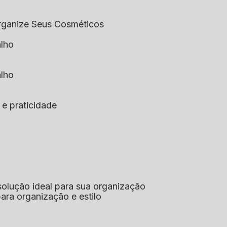
 Organize Seus Cosméticos
alho
alho
 e praticidade
 a solução ideal para sua organização
para organização e estilo