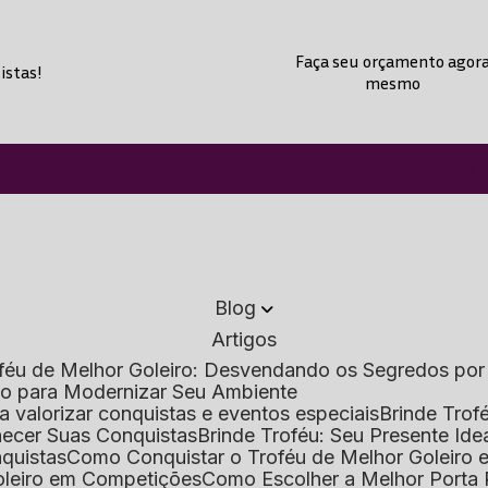
Faça seu orçamento agor
istas!
mesmo
(11) 2236
Blog
Artigos
Troféu de Melhor Goleiro: Desvendando os Segredos po
lico para Modernizar Seu Ambiente
ara valorizar conquistas e eventos especiais
Brinde Tro
hecer Suas Conquistas
Brinde Troféu: Seu Presente Ide
nquistas
Como Conquistar o Troféu de Melhor Goleiro e
oleiro em Competições
Como Escolher a Melhor Porta 