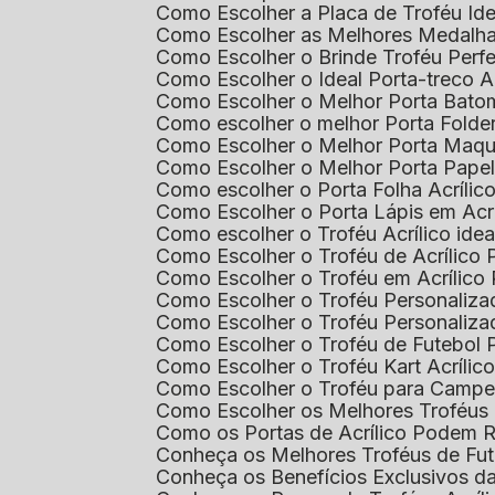
Como Escolher a Placa de Troféu Id
Como Escolher as Melhores Medalha
Como Escolher o Brinde Troféu Perf
Como Escolher o Ideal Porta-treco A
Como Escolher o Melhor Porta Bato
Como escolher o melhor Porta Folde
Como Escolher o Melhor Porta Maqu
Como Escolher o Melhor Porta Papel
Como escolher o Porta Folha Acrílic
Como Escolher o Porta Lápis em Acr
Como escolher o Troféu Acrílico ide
Como Escolher o Troféu de Acrílico
Como Escolher o Troféu em Acrílico
Como Escolher o Troféu Personaliza
Como Escolher o Troféu Personaliza
Como Escolher o Troféu de Futebol 
Como Escolher o Troféu Kart Acrílic
Como Escolher o Troféu para Campe
Como Escolher os Melhores Troféus
Como os Portas de Acrílico Podem 
Conheça os Melhores Troféus de Fu
Conheça os Benefícios Exclusivos d