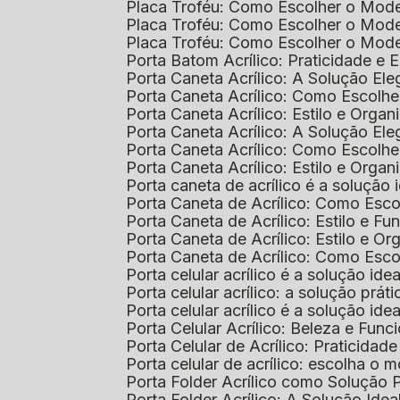
Placa Troféu: Como Escolher o Mode
Placa Troféu: Como Escolher o Mod
Placa Troféu: Como Escolher o Mode
Porta Batom Acrílico: Praticidade e E
Porta Caneta Acrílico: A Solução E
Porta Caneta Acrílico: Como Escolhe
Porta Caneta Acrílico: Estilo e Org
Porta Caneta Acrílico: A Solução E
Porta Caneta Acrílico: Como Escolhe
Porta Caneta Acrílico: Estilo e Org
Porta caneta de acrílico é a solução
Porta Caneta de Acrílico: Como Esco
Porta Caneta de Acrílico: Estilo e F
Porta Caneta de Acrílico: Estilo e 
Porta Caneta de Acrílico: Como Esco
Porta celular acrílico é a solução i
Porta celular acrílico: a solução pr
Porta celular acrílico é a solução i
Porta Celular Acrílico: Beleza e Fu
Porta Celular de Acrílico: Praticidade
Porta celular de acrílico: escolha o 
Porta Folder Acrílico como Solução 
Porta Folder Acrílico: A Solução Ide