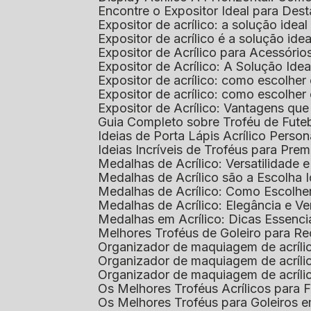
Encontre o Expositor Ideal para De
Expositor de acrílico: a solução ide
Expositor de acrílico é a solução i
Expositor de Acrílico para Acessório
Expositor de Acrílico: A Solução Id
Expositor de acrílico: como escolher
Expositor de acrílico: como escolher
Expositor de Acrílico: Vantagens q
Guia Completo sobre Troféu de Fute
Ideias de Porta Lápis Acrílico Perso
Ideias Incríveis de Troféus para Pre
Medalhas de Acrílico: Versatilidade e
Medalhas de Acrílico são a Escolha
Medalhas de Acrílico: Como Escolhe
Medalhas de Acrílico: Elegância e Ve
Medalhas em Acrílico: Dicas Essenci
Melhores Troféus de Goleiro para R
Organizador de maquiagem de acrílic
Organizador de maquiagem de acríl
Organizador de maquiagem de acríli
Os Melhores Troféus Acrílicos para
Os Melhores Troféus para Goleiros