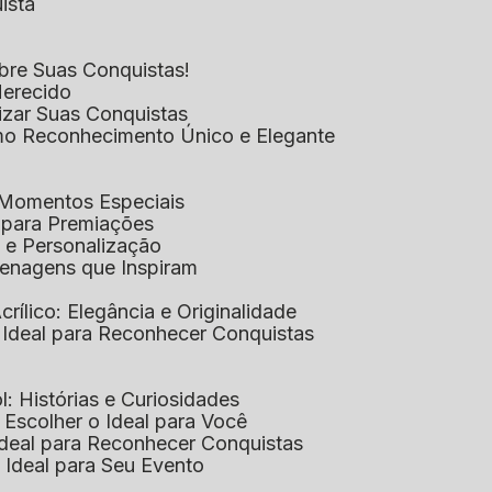
ista
ebre Suas Conquistas!
Merecido
rizar Suas Conquistas
omo Reconhecimento Único e Elegante
r Momentos Especiais
l para Premiações
a e Personalização
menagens que Inspiram
crílico: Elegância e Originalidade
ha Ideal para Reconhecer Conquistas
l: Histórias e Curiosidades
 Escolher o Ideal para Você
 Ideal para Reconhecer Conquistas
 Ideal para Seu Evento