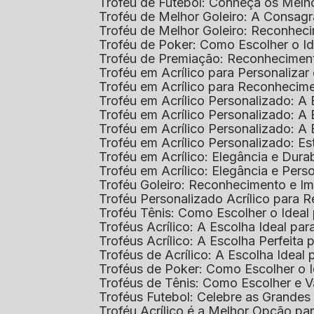
Troféu de Futebol: Conheça os Melh
Troféu de Melhor Goleiro: A Consa
Troféu de Melhor Goleiro: Reconheci
Troféu de Poker: Como Escolher o I
Troféu de Premiação: Reconhecimen
Troféu em Acrílico para Personalizar
Troféu em Acrílico para Reconhecim
Troféu em Acrílico Personalizado: A 
Troféu em Acrílico Personalizado: 
Troféu em Acrílico Personalizado: 
Troféu em Acrílico Personalizado: Es
Troféu em Acrílico: Elegância e Dur
Troféu em Acrílico: Elegância e Pe
Troféu Goleiro: Reconhecimento e Im
Troféu Personalizado Acrílico para
Troféu Tênis: Como Escolher o Idea
Troféus Acrílico: A Escolha Ideal p
Troféus Acrílico: A Escolha Perfeit
Troféus de Acrílico: A Escolha Ide
Troféus de Poker: Como Escolher o
Troféus de Tênis: Como Escolher e V
Troféus Futebol: Celebre as Grandes
Troféu Acrílico é a Melhor Opção p