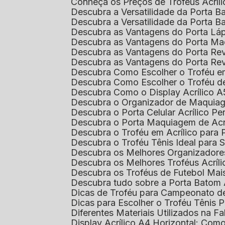
Conheça os Preços de Troféus Acrí
Descubra a Versatilidade da Porta 
Descubra a Versatilidade da Porta B
Descubra as Vantagens do Porta Lápi
Descubra as Vantagens do Porta Ma
Descubra as Vantagens do Porta Rev
Descubra as Vantagens do Porta Rev
Descubra Como Escolher o Troféu em
Descubra Como Escolher o Troféu d
Descubra Como o Display Acrílico 
Descubra o Organizador de Maquiag
Descubra o Porta Celular Acrílico Per
Descubra o Porta Maquiagem de Acrí
Descubra o Troféu em Acrílico para 
Descubra o Troféu Tênis Ideal para
Descubra os Melhores Organizadore
Descubra os Melhores Troféus Acríl
Descubra os Troféus de Futebol Mai
Descubra tudo sobre a Porta Batom 
Dicas de Troféu para Campeonato d
Dicas para Escolher o Troféu Tênis P
Diferentes Materiais Utilizados na 
Display Acrílico A4 Horizontal: Co