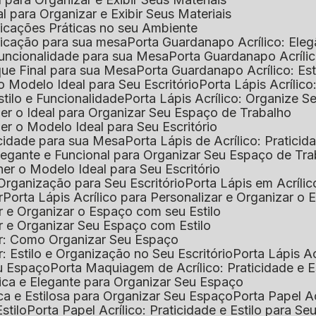
eal para Organizar e Exibir Seus Materiais
Aplicações Práticas no seu Ambiente
sticação para sua mesa
Porta Guardanapo Acrílico: Eleg
 Funcionalidade para sua Mesa
Porta Guardanapo Acrílic
que Final para sua Mesa
Porta Guardanapo Acrílico: Es
 o Modelo Ideal para Seu Escritório
Porta Lápis Acrílico
stilo e Funcionalidade
Porta Lápis Acrílico: Organize 
lher o Ideal para Organizar Seu Espaço de Trabalho
her o Modelo Ideal para Seu Escritório
aticidade para sua Mesa
Porta Lápis de Acrílico: Praticid
 Elegante e Funcional para Organizar Seu Espaço de Tr
her o Modelo Ideal para Seu Escritório
e Organização para Seu Escritório
Porta Lápis em Acrílic
r
Porta Lápis Acrílico para Personalizar e Organizar o
zar e Organizar o Espaço com seu Estilo
zar e Organizar Seu Espaço com Estilo
izar: Como Organizar Seu Espaço
ar: Estilo e Organização no Seu Escritório
Porta Lápis A
eu Espaço
Porta Maquiagem de Acrílico: Praticidade e E
ática e Elegante para Organizar Seu Espaço
tica e Estilosa para Organizar Seu Espaço
Porta Papel 
stilo
Porta Papel Acrílico: Praticidade e Estilo para S