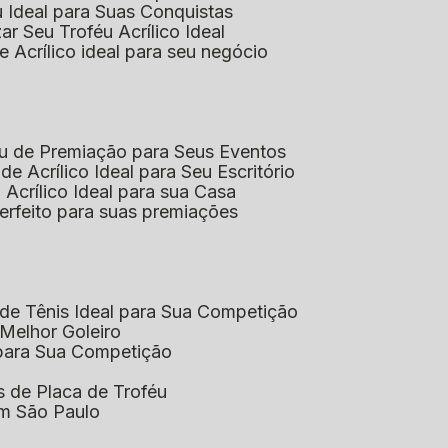
u Ideal para Suas Conquistas
ar Seu Troféu Acrílico Ideal
e Acrílico ideal para seu negócio
éu de Premiação para Seus Eventos
de Acrílico Ideal para Seu Escritório
 Acrílico Ideal para sua Casa
perfeito para suas premiações
 de Tênis Ideal para Sua Competição
 Melhor Goleiro
 para Sua Competição
s de Placa de Troféu
em São Paulo