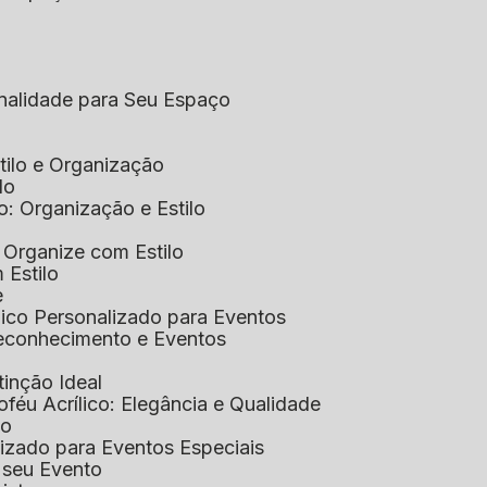
ionalidade para Seu Espaço
Estilo e Organização
lo
co: Organização e Estilo
o: Organize com Estilo
 Estilo
e
ílico Personalizado para Eventos
 Reconhecimento e Eventos
tinção Ideal
roféu Acrílico: Elegância e Qualidade
lo
alizado para Eventos Especiais
e seu Evento