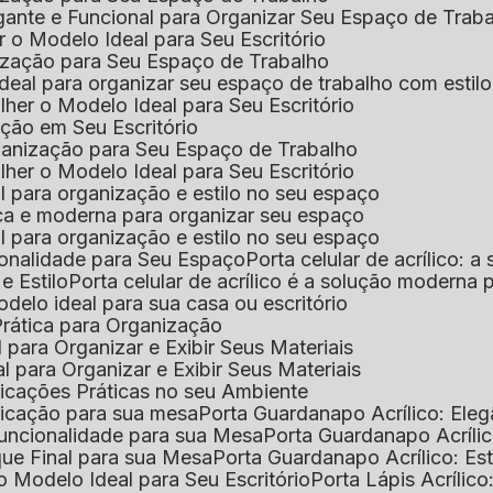
legante e Funcional para Organizar Seu Espaço de Trab
r o Modelo Ideal para Seu Escritório
anização para Seu Espaço de Trabalho
 ideal para organizar seu espaço de trabalho com estilo
lher o Modelo Ideal para Seu Escritório
unção em Seu Escritório
Organização para Seu Espaço de Trabalho
lher o Modelo Ideal para Seu Escritório
deal para organização e estilo no seu espaço
ática e moderna para organizar seu espaço
deal para organização e estilo no seu espaço
ncionalidade para Seu Espaço
Porta celular de acrílico:
 e Estilo
Porta celular de acrílico é a solução moderna 
modelo ideal para sua casa ou escritório
Prática para Organização
al para Organizar e Exibir Seus Materiais
eal para Organizar e Exibir Seus Materiais
Aplicações Práticas no seu Ambiente
sticação para sua mesa
Porta Guardanapo Acrílico: Eleg
 Funcionalidade para sua Mesa
Porta Guardanapo Acrílic
que Final para sua Mesa
Porta Guardanapo Acrílico: Es
 o Modelo Ideal para Seu Escritório
Porta Lápis Acrílico