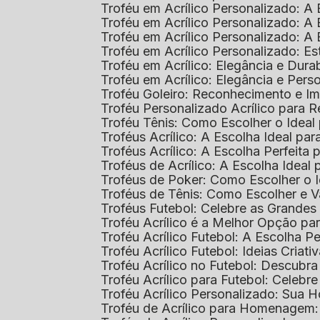
Troféu em Acrílico Personalizado: A 
Troféu em Acrílico Personalizado: 
Troféu em Acrílico Personalizado: 
Troféu em Acrílico Personalizado: Es
Troféu em Acrílico: Elegância e Dur
Troféu em Acrílico: Elegância e Pe
Troféu Goleiro: Reconhecimento e Im
Troféu Personalizado Acrílico para
Troféu Tênis: Como Escolher o Idea
Troféus Acrílico: A Escolha Ideal p
Troféus Acrílico: A Escolha Perfeit
Troféus de Acrílico: A Escolha Ide
Troféus de Poker: Como Escolher o
Troféus de Tênis: Como Escolher e V
Troféus Futebol: Celebre as Grandes
Troféu Acrílico é a Melhor Opção p
Troféu Acrílico Futebol: A Escolha P
Troféu Acrílico Futebol: Ideias Criat
Troféu Acrílico no Futebol: Descu
Troféu Acrílico para Futebol: Celeb
Troféu Acrílico Personalizado: Sua
Troféu de Acrílico para Homenagem: 