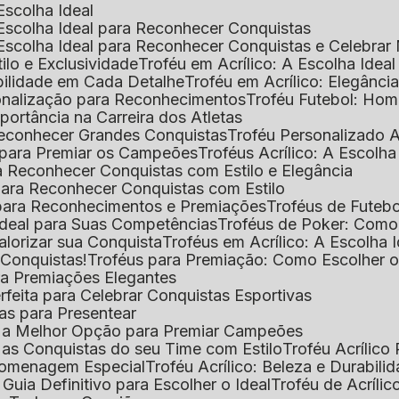
Escolha Ideal
A Escolha Ideal para Reconhecer Conquistas
A Escolha Ideal para Reconhecer Conquistas e Celebra
tilo e Exclusividade
Troféu em Acrílico: A Escolha Idea
abilidade em Cada Detalhe
Troféu em Acrílico: Elegânci
rsonalização para Reconhecimentos
Troféu Futebol: Ho
portância na Carreira dos Atletas
 Reconhecer Grandes Conquistas
Troféu Personalizado A
l para Premiar os Campeões
Troféus Acrílico: A Escol
ara Reconhecer Conquistas com Estilo e Elegância
a para Reconhecer Conquistas com Estilo
al para Reconhecimentos e Premiações
Troféus de Futebo
 Ideal para Suas Competências
Troféus de Poker: Como
alorizar sua Conquista
Troféus em Acrílico: A Escolha
 Conquistas!
Troféus para Premiação: Como Escolher o
ara Premiações Elegantes
erfeita para Celebrar Conquistas Esportivas
ivas para Presentear
bra a Melhor Opção para Premiar Campeões
re as Conquistas do seu Time com Estilo
Troféu Acrílic
 Homenagem Especial
Troféu Acrílico: Beleza e Durabil
Guia Definitivo para Escolher o Ideal
Troféu de Acrílic