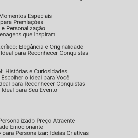
r Momentos Especiais
l para Premiações
a e Personalização
menagens que Inspiram
crílico: Elegância e Originalidade
ha Ideal para Reconhecer Conquistas
l: Histórias e Curiosidades
 Escolher o Ideal para Você
 Ideal para Reconhecer Conquistas
 Ideal para Seu Evento
o Personalizado Preço Atraente
idade Emocionante
o para Personalizar: Ideias Criativas