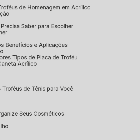
 Troféus de Homenagem em Acrílico
ação
 Precisa Saber para Escolher
her
os Benefícios e Aplicações
ão
hores Tipos de Placa de Troféu
Caneta Acrílico
s Troféus de Tênis para Você
 Organize Seus Cosméticos
alho