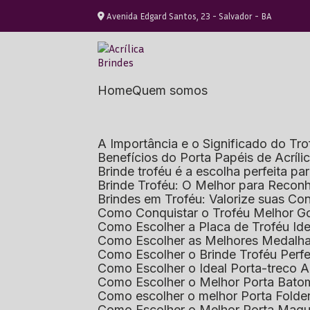
Avenida Edgard Santos, 23 - Salvador - BA
Home
Quem somos
A Importância e o Significado do 
Benefícios do Porta Papéis de Acrí
Brinde troféu é a escolha perfeita p
Brinde Troféu: O Melhor para Recon
Brindes em Troféu: Valorize suas Co
Como Conquistar o Troféu Melhor G
Como Escolher a Placa de Troféu Id
Como Escolher as Melhores Medalha
Como Escolher o Brinde Troféu Perf
Como Escolher o Ideal Porta-treco A
Como Escolher o Melhor Porta Bato
Como escolher o melhor Porta Folde
Como Escolher o Melhor Porta Maqu