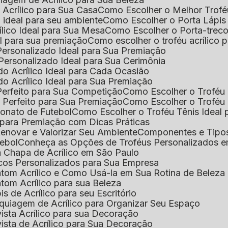
 Acrílico para Sua Casa
Como Escolher o Melhor Trof
o ideal para seu ambiente
Como Escolher o Porta Lápis 
ílico Ideal para Sua Mesa
Como Escolher o Porta-treco
al para sua premiação
Como escolher o troféu acrílico 
 Personalizado Ideal para Sua Premiação
 Personalizado Ideal para Sua Cerimônia
do Acrílico Ideal para Cada Ocasião
do Acrílico Ideal para Sua Premiação
Perfeito para Sua Competição
Como Escolher o Troféu
o Perfeito para Sua Premiação
Como Escolher o Troféu
onato de Futebol
Como Escolher o Troféu Tênis Ideal
 para Premiação com Dicas Práticas
Renovar e Valorizar Seu Ambiente
Componentes e Tipo
tebol
Conheça as Opções de Troféus Personalizados 
a Chapa de Acrílico em São Paulo
licos Personalizados para Sua Empresa
Batom Acrílico e Como Usá-la em Sua Rotina de Beleza
atom Acrílico para sua Beleza
s de Acrílico para seu Escritório
quiagem de Acrílico para Organizar Seu Espaço
ista Acrílico para sua Decoração
ista de Acrílico para Sua Decoração