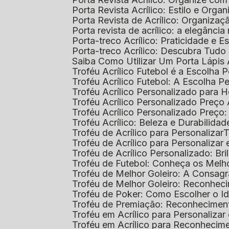
Porta Revista Acrílico: Estilo e Or
Porta Revista de Acrílico: Organizaç
Porta revista de acrílico: a elegânc
Porta-treco Acrílico: Praticidade e 
Porta-treco Acrílico: Descubra Tu
Saiba Como Utilizar Um Porta Lápis 
Troféu Acrílico Futebol é a Escolha 
Troféu Acrílico Futebol: A Escolha P
Troféu Acrílico Personalizado para 
Troféu Acrílico Personalizado Preço
Troféu Acrílico Personalizado Preço:
Troféu Acrílico: Beleza e Durabilidad
Troféu de Acrílico para Personalizar
Troféu de Acrílico para Personalizar
Troféu de Acrílico Personalizado: Bril
Troféu de Futebol: Conheça os Melh
Troféu de Melhor Goleiro: A Consa
Troféu de Melhor Goleiro: Reconheci
Troféu de Poker: Como Escolher o I
Troféu de Premiação: Reconhecimen
Troféu em Acrílico para Personalizar
Troféu em Acrílico para Reconhecim