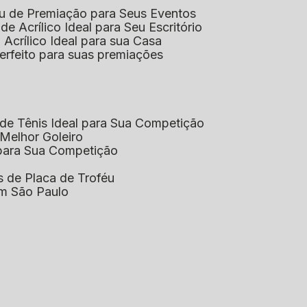
éu de Premiação para Seus Eventos
de Acrílico Ideal para Seu Escritório
 Acrílico Ideal para sua Casa
perfeito para suas premiações
 de Tênis Ideal para Sua Competição
 Melhor Goleiro
 para Sua Competição
s de Placa de Troféu
em São Paulo