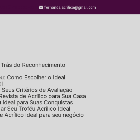
-2238
(11) 9759-0042
fernanda.acrilica@gmail.com
r Trás do Reconhecimento
féu: Como Escolher o Ideal
al
 Seus Critérios de Avaliação
Revista de Acrílico para Sua Casa
u Ideal para Suas Conquistas
ar Seu Troféu Acrílico Ideal
e Acrílico ideal para seu negócio