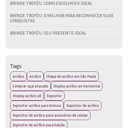
BRINDE TROFÉU: COMO ESCOLHER O IDEAL
BRINDE TROFÉU: O MELHOR PARA RECONHECER SUAS
CONQUISTAS
BRINDE TROFÉU: SEU PRESENTE IDEAL
BRINDES EM TROFÉU: VALORIZE SUAS CONQUISTAS
COMO CONQUISTAR O TROFÉU DE MELHOR GOLEIRO E
SEUS CRITÉRIOS DE AVALIAÇÃO
Tags
COMO CONQUISTAR O TROFÉU MELHOR GOLEIRO EM
Acrílico
Acrílico
Chapa de acrílico em São Paulo
COMPETIÇÕES
Comprar açaí atacado
Display acrílico a4 horizontal
COMO ESCOLHER A MELHOR PORTA REVISTA DE
Display acrílico a5
Expositor
ACRÍLICO PARA SUA CASA
Expositor acrílico para brincos
Expositor de acrílico
COMO ESCOLHER A PLACA DE TROFÉU IDEAL PARA SEUS
EVENTOS
Expositor de acrílico para acessórios de celular
Expositor de acrílico para balcão
COMO ESCOLHER A PLACA DE TROFÉU IDEAL PARA SUAS