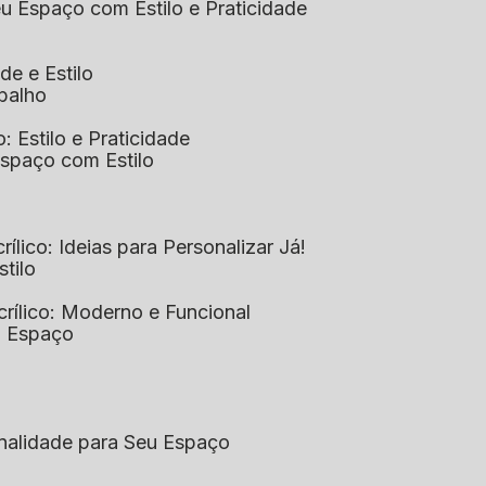
Seu Espaço com Estilo e Praticidade
ade e Estilo
abalho
o: Estilo e Praticidade
 Espaço com Estilo
crílico: Ideias para Personalizar Já!
stilo
Acrílico: Moderno e Funcional
eu Espaço
ionalidade para Seu Espaço