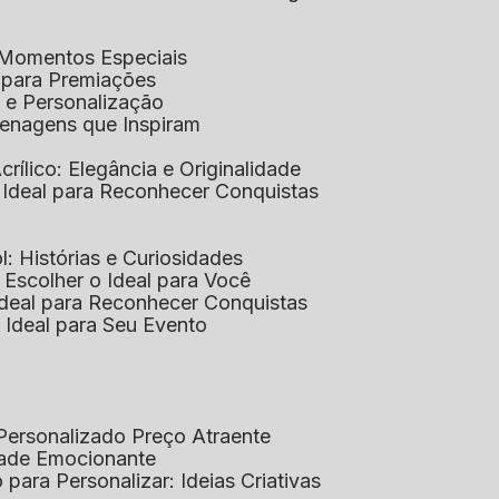
r Momentos Especiais
l para Premiações
a e Personalização
menagens que Inspiram
crílico: Elegância e Originalidade
ha Ideal para Reconhecer Conquistas
l: Histórias e Curiosidades
 Escolher o Ideal para Você
 Ideal para Reconhecer Conquistas
 Ideal para Seu Evento
o Personalizado Preço Atraente
idade Emocionante
o para Personalizar: Ideias Criativas