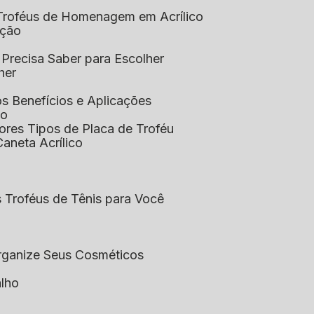
 Troféus de Homenagem em Acrílico
ação
 Precisa Saber para Escolher
her
os Benefícios e Aplicações
ão
hores Tipos de Placa de Troféu
Caneta Acrílico
s Troféus de Tênis para Você
 Organize Seus Cosméticos
alho