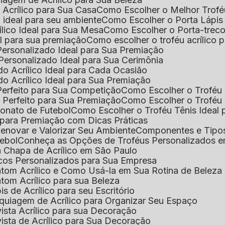
 Acrílico para Sua Casa
Como Escolher o Melhor Trof
o ideal para seu ambiente
Como Escolher o Porta Lápis 
ílico Ideal para Sua Mesa
Como Escolher o Porta-treco
al para sua premiação
Como escolher o troféu acrílico 
 Personalizado Ideal para Sua Premiação
 Personalizado Ideal para Sua Cerimônia
do Acrílico Ideal para Cada Ocasião
do Acrílico Ideal para Sua Premiação
Perfeito para Sua Competição
Como Escolher o Troféu
o Perfeito para Sua Premiação
Como Escolher o Troféu
onato de Futebol
Como Escolher o Troféu Tênis Ideal
 para Premiação com Dicas Práticas
Renovar e Valorizar Seu Ambiente
Componentes e Tipo
tebol
Conheça as Opções de Troféus Personalizados 
a Chapa de Acrílico em São Paulo
licos Personalizados para Sua Empresa
Batom Acrílico e Como Usá-la em Sua Rotina de Beleza
atom Acrílico para sua Beleza
s de Acrílico para seu Escritório
quiagem de Acrílico para Organizar Seu Espaço
ista Acrílico para sua Decoração
ista de Acrílico para Sua Decoração