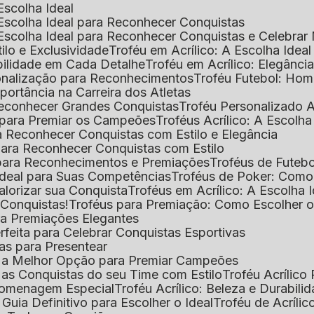
Escolha Ideal
A Escolha Ideal para Reconhecer Conquistas
A Escolha Ideal para Reconhecer Conquistas e Celebra
tilo e Exclusividade
Troféu em Acrílico: A Escolha Idea
abilidade em Cada Detalhe
Troféu em Acrílico: Elegânci
rsonalização para Reconhecimentos
Troféu Futebol: Ho
portância na Carreira dos Atletas
 Reconhecer Grandes Conquistas
Troféu Personalizado A
l para Premiar os Campeões
Troféus Acrílico: A Escol
ara Reconhecer Conquistas com Estilo e Elegância
a para Reconhecer Conquistas com Estilo
al para Reconhecimentos e Premiações
Troféus de Futebo
 Ideal para Suas Competências
Troféus de Poker: Como
alorizar sua Conquista
Troféus em Acrílico: A Escolha
 Conquistas!
Troféus para Premiação: Como Escolher o
ara Premiações Elegantes
erfeita para Celebrar Conquistas Esportivas
ivas para Presentear
bra a Melhor Opção para Premiar Campeões
re as Conquistas do seu Time com Estilo
Troféu Acrílic
 Homenagem Especial
Troféu Acrílico: Beleza e Durabil
Guia Definitivo para Escolher o Ideal
Troféu de Acrílic