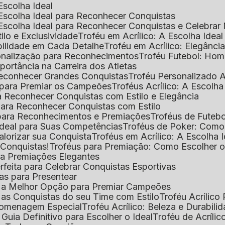
Escolha Ideal
A Escolha Ideal para Reconhecer Conquistas
A Escolha Ideal para Reconhecer Conquistas e Celebra
tilo e Exclusividade
Troféu em Acrílico: A Escolha Idea
abilidade em Cada Detalhe
Troféu em Acrílico: Elegânci
rsonalização para Reconhecimentos
Troféu Futebol: Ho
portância na Carreira dos Atletas
 Reconhecer Grandes Conquistas
Troféu Personalizado A
l para Premiar os Campeões
Troféus Acrílico: A Escol
ara Reconhecer Conquistas com Estilo e Elegância
a para Reconhecer Conquistas com Estilo
al para Reconhecimentos e Premiações
Troféus de Futebo
 Ideal para Suas Competências
Troféus de Poker: Como
alorizar sua Conquista
Troféus em Acrílico: A Escolha
 Conquistas!
Troféus para Premiação: Como Escolher o
ara Premiações Elegantes
erfeita para Celebrar Conquistas Esportivas
ivas para Presentear
bra a Melhor Opção para Premiar Campeões
re as Conquistas do seu Time com Estilo
Troféu Acrílic
 Homenagem Especial
Troféu Acrílico: Beleza e Durabil
Guia Definitivo para Escolher o Ideal
Troféu de Acrílic