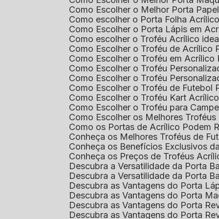
Como Escolher o Melhor Porta Papel
Como escolher o Porta Folha Acrílic
Como Escolher o Porta Lápis em Acr
Como escolher o Troféu Acrílico ide
Como Escolher o Troféu de Acrílico
Como Escolher o Troféu em Acrílico
Como Escolher o Troféu Personaliza
Como Escolher o Troféu Personaliza
Como Escolher o Troféu de Futebol 
Como Escolher o Troféu Kart Acrílic
Como Escolher o Troféu para Campe
Como Escolher os Melhores Troféus
Como os Portas de Acrílico Podem 
Conheça os Melhores Troféus de Fu
Conheça os Benefícios Exclusivos d
Conheça os Preços de Troféus Acrí
Descubra a Versatilidade da Porta 
Descubra a Versatilidade da Porta B
Descubra as Vantagens do Porta Lápi
Descubra as Vantagens do Porta Ma
Descubra as Vantagens do Porta Rev
Descubra as Vantagens do Porta Rev