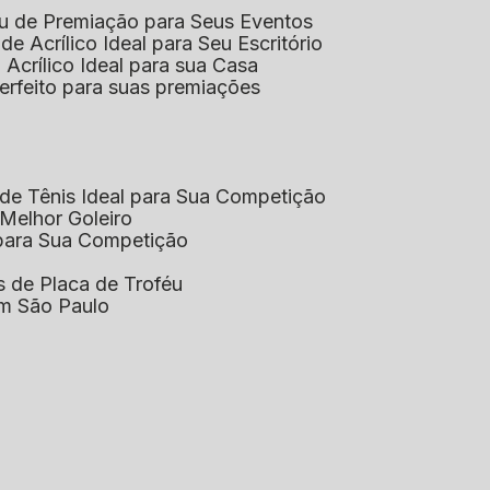
éu de Premiação para Seus Eventos
de Acrílico Ideal para Seu Escritório
 Acrílico Ideal para sua Casa
perfeito para suas premiações
 de Tênis Ideal para Sua Competição
 Melhor Goleiro
 para Sua Competição
s de Placa de Troféu
em São Paulo