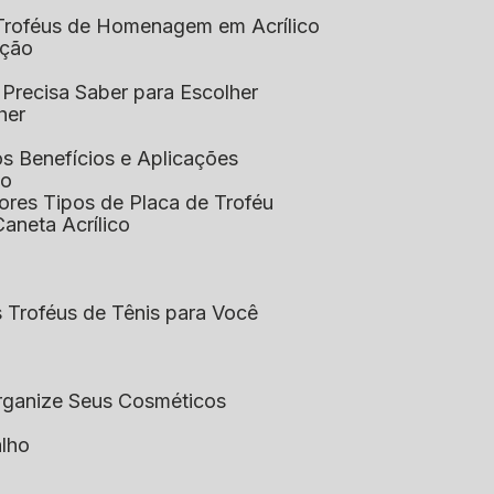
 Troféus de Homenagem em Acrílico
ação
 Precisa Saber para Escolher
her
os Benefícios e Aplicações
ão
hores Tipos de Placa de Troféu
Caneta Acrílico
s Troféus de Tênis para Você
 Organize Seus Cosméticos
alho