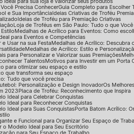
 o ideal para sua loja e valorizar seus produtos
ue Você Precisa Conhecer
Guia Completo para Escolher
bol e Sua Importância
Ideias Criativas de Troféu Premi
nalizado
Ideias de Troféu para Premiação Criativas
miação
Loja de Troféus em São Paulo: Tudo o que Você
 Estilo
Medalhas de Acrílico para Eventos: Como escol
 Ideal para Eventos e Competências
r e Usar na sua Festa
Medalhas de Acrílico: Descubra 
rsatilidade
Medalhas de Acrílico: Estilo e Personalizaç
ais para Personalizar e Valorizar suas Premiações
Mel
econhecer Talentos
Motivos para Investir em um Porta 
o para otimizar seu espaço e estilo
ico que transforma seu espaço
co: Tudo que você precisa
 Futebol: Personalização e Design Inovador
Os Melhore
 em 2023
Placa de Troféu: Reconhecimento que Inspira
lo Ideal para Celebrar Conquistas
elo Ideal para Reconhecer Conquistas
lo Ideal para Suas Conquistas
Porta Batom Acrílico:
stilo
legante e Funcional para Organizar Seu Espaço de Trab
r o Modelo Ideal para Seu Escritório
anização para Seu Espaço de Trabalho