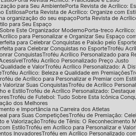
ganização para Seu Ambiente
Porta Revista de Acrílico: 
ão Estilosa
Porta Revista de Acrílico: Organize com Esti
ia na organização do seu espaço
Porta Revista de Acríli
Estilo para Seu Espaço
do Sobre Este Organizador Moderno
Porta-treco Acrílic
Acrílico para Personalizar e Organizar Seu Espaço com
Perfeita para Celebrar Conquistas e Paixão pelo Esport
erfeita para Celebrar Conquistas no Esporte
Troféu Acr
Honrar Conquistas
Troféu Acrílico Personalizado para
 Acessível
Troféu Acrílico Personalizado Preço Justo
 Qualidade e Valor
Troféu Acrílico Personalizado: A Dis
e
Troféu Acrílico: Beleza e Qualidade em Premiações
T
Troféu de Acrílico para Personalizar e Premiar com Esti
 e Valorizar Suas Conquistas
Troféu de Acrílico Person
ho e Estilo
Troféu de Acrílico Personalizado: Destaqu
ores
Troféu de Futebol: Tudo Sobre Esta Icônica Conqu
gração dos Melhores
mento e Importância na Carreira dos Atletas
deal para Suas Competições
Troféu de Premiação: Cel
to e Valorização
Troféu de Tênis: O Reconhecimento 
 com Estilo
Troféu em Acrílico para Personalizar e Valo
entos Inovadores
Troféu em Acrílico Personalizado c