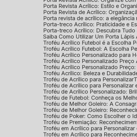
Porta Revista Acrílico: Estilo e Or
Porta Revista de Acrílico: Organizaç
Porta revista de acrílico: a elegânc
Porta-treco Acrílico: Praticidade e 
Porta-treco Acrílico: Descubra Tu
Saiba Como Utilizar Um Porta Lápis 
Troféu Acrílico Futebol é a Escolha 
Troféu Acrílico Futebol: A Escolha P
Troféu Acrílico Personalizado para 
Troféu Acrílico Personalizado Preço
Troféu Acrílico Personalizado Preço:
Troféu Acrílico: Beleza e Durabilidad
Troféu de Acrílico para Personalizar
Troféu de Acrílico para Personalizar
Troféu de Acrílico Personalizado: Bril
Troféu de Futebol: Conheça os Melh
Troféu de Melhor Goleiro: A Consa
Troféu de Melhor Goleiro: Reconheci
Troféu de Poker: Como Escolher o I
Troféu de Premiação: Reconhecimen
Troféu em Acrílico para Personalizar
Troféu em Acrílico para Reconhecim