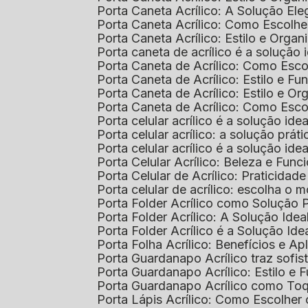
Porta Caneta Acrílico: A Solução E
Porta Caneta Acrílico: Como Escolhe
Porta Caneta Acrílico: Estilo e Org
Porta caneta de acrílico é a solução
Porta Caneta de Acrílico: Como Esco
Porta Caneta de Acrílico: Estilo e F
Porta Caneta de Acrílico: Estilo e 
Porta Caneta de Acrílico: Como Esco
Porta celular acrílico é a solução i
Porta celular acrílico: a solução pr
Porta celular acrílico é a solução i
Porta Celular Acrílico: Beleza e Fu
Porta Celular de Acrílico: Praticidade
Porta celular de acrílico: escolha o 
Porta Folder Acrílico como Solução 
Porta Folder Acrílico: A Solução Ide
Porta Folder Acrílico é a Solução Id
Porta Folha Acrílico: Benefícios e 
Porta Guardanapo Acrílico traz sofi
Porta Guardanapo Acrílico: Estilo e
Porta Guardanapo Acrílico como To
Porta Lápis Acrílico: Como Escolher