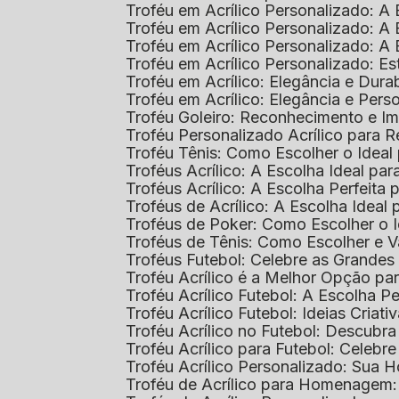
Troféu em Acrílico Personalizado: A 
Troféu em Acrílico Personalizado: 
Troféu em Acrílico Personalizado: 
Troféu em Acrílico Personalizado: Es
Troféu em Acrílico: Elegância e Dur
Troféu em Acrílico: Elegância e Pe
Troféu Goleiro: Reconhecimento e Im
Troféu Personalizado Acrílico para
Troféu Tênis: Como Escolher o Idea
Troféus Acrílico: A Escolha Ideal p
Troféus Acrílico: A Escolha Perfeit
Troféus de Acrílico: A Escolha Ide
Troféus de Poker: Como Escolher o
Troféus de Tênis: Como Escolher e V
Troféus Futebol: Celebre as Grandes
Troféu Acrílico é a Melhor Opção p
Troféu Acrílico Futebol: A Escolha P
Troféu Acrílico Futebol: Ideias Criat
Troféu Acrílico no Futebol: Descu
Troféu Acrílico para Futebol: Celeb
Troféu Acrílico Personalizado: Sua
Troféu de Acrílico para Homenagem: 