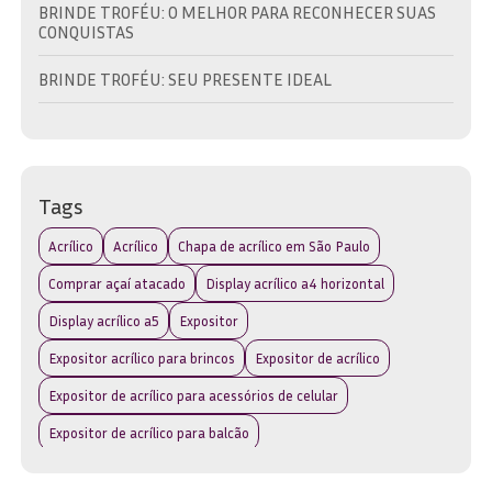
BRINDE TROFÉU: O MELHOR PARA RECONHECER SUAS
CONQUISTAS
BRINDE TROFÉU: SEU PRESENTE IDEAL
BRINDES EM TROFÉU: VALORIZE SUAS CONQUISTAS
COMO CONQUISTAR O TROFÉU DE MELHOR GOLEIRO E
SEUS CRITÉRIOS DE AVALIAÇÃO
Tags
COMO CONQUISTAR O TROFÉU MELHOR GOLEIRO EM
Acrílico
Acrílico
Chapa de acrílico em São Paulo
COMPETIÇÕES
Comprar açaí atacado
Display acrílico a4 horizontal
COMO ESCOLHER A MELHOR PORTA REVISTA DE
Display acrílico a5
Expositor
ACRÍLICO PARA SUA CASA
Expositor acrílico para brincos
Expositor de acrílico
COMO ESCOLHER A PLACA DE TROFÉU IDEAL PARA SEUS
EVENTOS
Expositor de acrílico para acessórios de celular
Expositor de acrílico para balcão
COMO ESCOLHER A PLACA DE TROFÉU IDEAL PARA SUAS
CONQUISTAS
Loja de troféus em São Paulo
Materiais