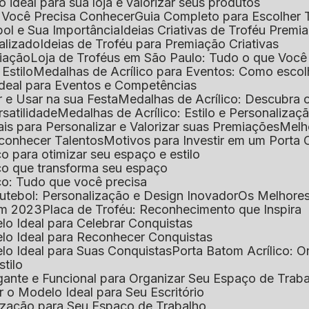
 o ideal para sua loja e valorizar seus produtos
ue Você Precisa Conhecer
Guia Completo para Escolher
bol e Sua Importância
Ideias Criativas de Troféu Premi
nalizado
Ideias de Troféu para Premiação Criativas
miação
Loja de Troféus em São Paulo: Tudo o que Você
 Estilo
Medalhas de Acrílico para Eventos: Como escol
 Ideal para Eventos e Competências
r e Usar na sua Festa
Medalhas de Acrílico: Descubra 
rsatilidade
Medalhas de Acrílico: Estilo e Personalizaç
ais para Personalizar e Valorizar suas Premiações
Mel
econhecer Talentos
Motivos para Investir em um Porta 
o para otimizar seu espaço e estilo
ico que transforma seu espaço
co: Tudo que você precisa
 Futebol: Personalização e Design Inovador
Os Melhore
 em 2023
Placa de Troféu: Reconhecimento que Inspira
lo Ideal para Celebrar Conquistas
elo Ideal para Reconhecer Conquistas
lo Ideal para Suas Conquistas
Porta Batom Acrílico:
stilo
legante e Funcional para Organizar Seu Espaço de Trab
r o Modelo Ideal para Seu Escritório
anização para Seu Espaço de Trabalho