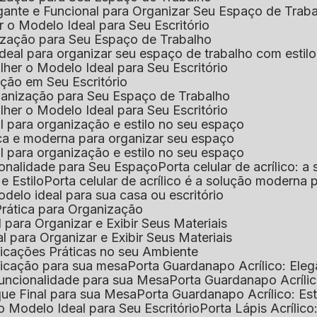
legante e Funcional para Organizar Seu Espaço de Trab
r o Modelo Ideal para Seu Escritório
anização para Seu Espaço de Trabalho
 ideal para organizar seu espaço de trabalho com estilo
lher o Modelo Ideal para Seu Escritório
unção em Seu Escritório
Organização para Seu Espaço de Trabalho
lher o Modelo Ideal para Seu Escritório
deal para organização e estilo no seu espaço
ática e moderna para organizar seu espaço
deal para organização e estilo no seu espaço
ncionalidade para Seu Espaço
Porta celular de acrílico:
 e Estilo
Porta celular de acrílico é a solução moderna 
modelo ideal para sua casa ou escritório
Prática para Organização
al para Organizar e Exibir Seus Materiais
eal para Organizar e Exibir Seus Materiais
Aplicações Práticas no seu Ambiente
sticação para sua mesa
Porta Guardanapo Acrílico: Eleg
 Funcionalidade para sua Mesa
Porta Guardanapo Acrílic
que Final para sua Mesa
Porta Guardanapo Acrílico: Es
 o Modelo Ideal para Seu Escritório
Porta Lápis Acrílico