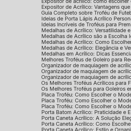
Expositor de acrílico: como escolher
Expositor de Acrílico: Vantagens q
Guia Completo sobre Troféu de Fute
Ideias de Porta Lápis Acrílico Perso
Ideias Incríveis de Troféus para Pre
Medalhas de Acrílico: Versatilidade e
Medalhas de Acrílico são a Escolha
Medalhas de Acrílico: Como Escolhe
Medalhas de Acrílico: Elegância e Ve
Medalhas em Acrílico: Dicas Essenci
Melhores Troféus de Goleiro para R
Organizador de maquiagem de acrílic
Organizador de maquiagem de acríl
Organizador de maquiagem de acríli
Os Melhores Troféus Acrílicos para
Os Melhores Troféus para Goleiros
Placa Troféu: Como Escolher o Mode
Placa Troféu: Como Escolher o Mod
Placa Troféu: Como Escolher o Mode
Porta Batom Acrílico: Praticidade e E
Porta Caneta Acrílico: A Solução E
Porta Caneta Acrílico: Como Escolhe
Porta Caneta Acrílico: Estilo e Org