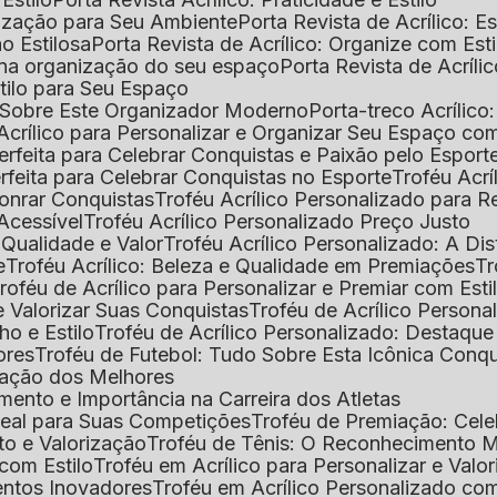
ganização para Seu Ambiente
Porta Revista de Acrílico: 
ão Estilosa
Porta Revista de Acrílico: Organize com Esti
ia na organização do seu espaço
Porta Revista de Acríli
Estilo para Seu Espaço
do Sobre Este Organizador Moderno
Porta-treco Acrílic
Acrílico para Personalizar e Organizar Seu Espaço com
Perfeita para Celebrar Conquistas e Paixão pelo Esport
erfeita para Celebrar Conquistas no Esporte
Troféu Acr
Honrar Conquistas
Troféu Acrílico Personalizado para
 Acessível
Troféu Acrílico Personalizado Preço Justo
 Qualidade e Valor
Troféu Acrílico Personalizado: A Dis
e
Troféu Acrílico: Beleza e Qualidade em Premiações
T
Troféu de Acrílico para Personalizar e Premiar com Esti
 e Valorizar Suas Conquistas
Troféu de Acrílico Person
ho e Estilo
Troféu de Acrílico Personalizado: Destaqu
ores
Troféu de Futebol: Tudo Sobre Esta Icônica Conqu
gração dos Melhores
mento e Importância na Carreira dos Atletas
deal para Suas Competições
Troféu de Premiação: Cel
to e Valorização
Troféu de Tênis: O Reconhecimento 
 com Estilo
Troféu em Acrílico para Personalizar e Valo
entos Inovadores
Troféu em Acrílico Personalizado c