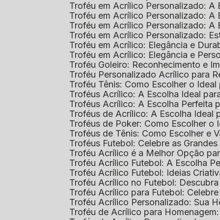
Troféu em Acrílico Personalizado: A 
Troféu em Acrílico Personalizado: 
Troféu em Acrílico Personalizado: 
Troféu em Acrílico Personalizado: Es
Troféu em Acrílico: Elegância e Dur
Troféu em Acrílico: Elegância e Pe
Troféu Goleiro: Reconhecimento e Im
Troféu Personalizado Acrílico para
Troféu Tênis: Como Escolher o Idea
Troféus Acrílico: A Escolha Ideal p
Troféus Acrílico: A Escolha Perfeit
Troféus de Acrílico: A Escolha Ide
Troféus de Poker: Como Escolher o
Troféus de Tênis: Como Escolher e V
Troféus Futebol: Celebre as Grandes
Troféu Acrílico é a Melhor Opção p
Troféu Acrílico Futebol: A Escolha P
Troféu Acrílico Futebol: Ideias Criat
Troféu Acrílico no Futebol: Descu
Troféu Acrílico para Futebol: Celeb
Troféu Acrílico Personalizado: Sua
Troféu de Acrílico para Homenagem: 