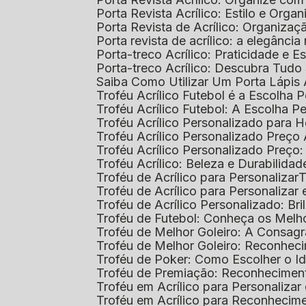
Porta Revista Acrílico: Estilo e Or
Porta Revista de Acrílico: Organizaç
Porta revista de acrílico: a elegânc
Porta-treco Acrílico: Praticidade e 
Porta-treco Acrílico: Descubra Tu
Saiba Como Utilizar Um Porta Lápis 
Troféu Acrílico Futebol é a Escolha 
Troféu Acrílico Futebol: A Escolha P
Troféu Acrílico Personalizado para 
Troféu Acrílico Personalizado Preço
Troféu Acrílico Personalizado Preço:
Troféu Acrílico: Beleza e Durabilidad
Troféu de Acrílico para Personalizar
Troféu de Acrílico para Personalizar
Troféu de Acrílico Personalizado: Bril
Troféu de Futebol: Conheça os Melh
Troféu de Melhor Goleiro: A Consa
Troféu de Melhor Goleiro: Reconheci
Troféu de Poker: Como Escolher o I
Troféu de Premiação: Reconhecimen
Troféu em Acrílico para Personalizar
Troféu em Acrílico para Reconhecim