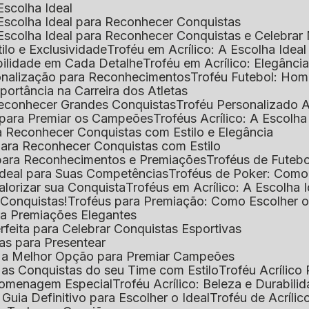
Escolha Ideal
A Escolha Ideal para Reconhecer Conquistas
A Escolha Ideal para Reconhecer Conquistas e Celebra
tilo e Exclusividade
Troféu em Acrílico: A Escolha Idea
abilidade em Cada Detalhe
Troféu em Acrílico: Elegânci
rsonalização para Reconhecimentos
Troféu Futebol: Ho
portância na Carreira dos Atletas
 Reconhecer Grandes Conquistas
Troféu Personalizado A
l para Premiar os Campeões
Troféus Acrílico: A Escol
ara Reconhecer Conquistas com Estilo e Elegância
a para Reconhecer Conquistas com Estilo
al para Reconhecimentos e Premiações
Troféus de Futebo
 Ideal para Suas Competências
Troféus de Poker: Como
alorizar sua Conquista
Troféus em Acrílico: A Escolha
 Conquistas!
Troféus para Premiação: Como Escolher o
ara Premiações Elegantes
erfeita para Celebrar Conquistas Esportivas
ivas para Presentear
bra a Melhor Opção para Premiar Campeões
re as Conquistas do seu Time com Estilo
Troféu Acrílic
 Homenagem Especial
Troféu Acrílico: Beleza e Durabil
Guia Definitivo para Escolher o Ideal
Troféu de Acrílic