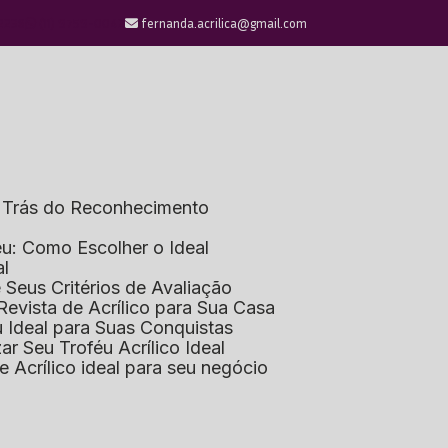
-2238
(11) 9759-0042
fernanda.acrilica@gmail.com
r Trás do Reconhecimento
féu: Como Escolher o Ideal
al
 Seus Critérios de Avaliação
Revista de Acrílico para Sua Casa
u Ideal para Suas Conquistas
ar Seu Troféu Acrílico Ideal
e Acrílico ideal para seu negócio