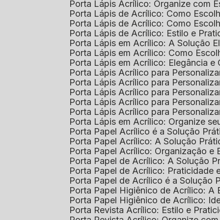
Porta Lápis Acrílico: Organize com E
Porta Lápis de Acrílico: Como Esco
Porta Lápis de Acrílico: Como Escol
Porta Lápis de Acrílico: Estilo e Pr
Porta Lápis em Acrílico: A Solução
Porta Lápis em Acrílico: Como Escol
Porta Lápis em Acrílico: Elegância 
Porta Lápis Acrílico para Personaliza
Porta Lápis Acrílico para Personali
Porta Lápis Acrílico para Personali
Porta Lápis Acrílico para Personal
Porta Lápis Acrílico para Personaliz
Porta Lápis em Acrílico: Organize s
Porta Papel Acrílico é a Solução Pr
Porta Papel Acrílico: A Solução Prá
Porta Papel Acrílico: Organização e E
Porta Papel de Acrílico: A Solução 
Porta Papel de Acrílico: Praticidade
Porta Papel de Acrílico é a Solução
Porta Papel Higiênico de Acrílico: 
Porta Papel Higiênico de Acrílico: Id
Porta Revista Acrílico: Estilo e Prati
Porta Revista Acrílico: Organize com 