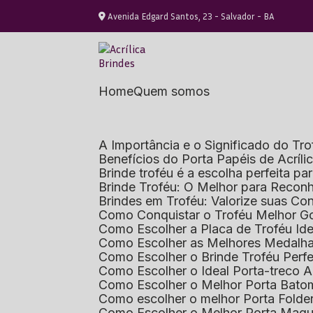
Avenida Edgard Santos, 23 - Salvador - BA
Home
Quem somos
A Importância e o Significado do 
Benefícios do Porta Papéis de Acrí
Brinde troféu é a escolha perfeita p
Brinde Troféu: O Melhor para Recon
Brindes em Troféu: Valorize suas Co
Como Conquistar o Troféu Melhor G
Como Escolher a Placa de Troféu Id
Como Escolher as Melhores Medalha
Como Escolher o Brinde Troféu Perf
Como Escolher o Ideal Porta-treco A
Como Escolher o Melhor Porta Bato
Como escolher o melhor Porta Folde
Como Escolher o Melhor Porta Maqu