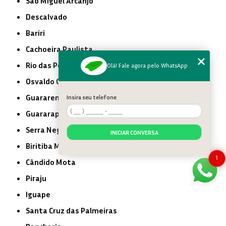
São Miguel Arcanjo
Descalvado
Bariri
Cachoeira Paulista
Rio das Pedras
Olá! Fale agora pelo WhatsApp
Osvaldo Cruz
Guararema
Insira seu telefone
Guararapes
Serra Negra
INICIAR CONVERSA
Biritiba Mirim
1
Cândido Mota
Piraju
Iguape
Santa Cruz das Palmeiras