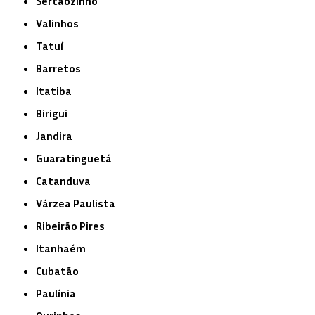
Sertãozinho
Valinhos
Tatuí
Barretos
Itatiba
Birigui
Jandira
Guaratinguetá
Catanduva
Várzea Paulista
Ribeirão Pires
Itanhaém
Cubatão
Paulínia