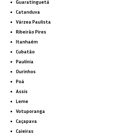
Guaratinguetá
Catanduva
Várzea Paulista
Ribeirão Pires
Itanhaém
Cubatão
Paulínia
Ourinhos
Poá
Assis
Leme
Votuporanga
Caçapava
Caieiras