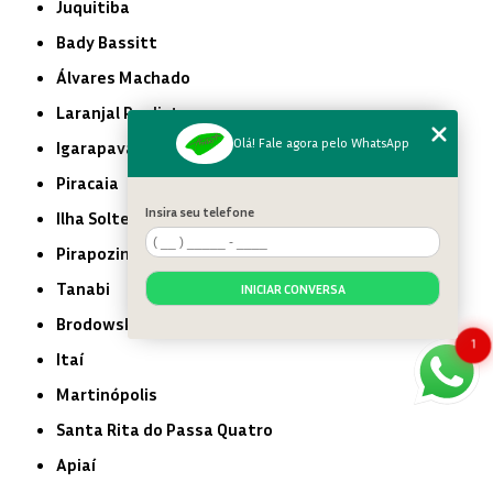
Juquitiba
Bady Bassitt
Álvares Machado
Laranjal Paulista
Olá! Fale agora pelo WhatsApp
Igarapava
Piracaia
Insira seu telefone
Ilha Solteira
Pirapozinho
Tanabi
INICIAR CONVERSA
Brodowski
1
Itaí
Martinópolis
Santa Rita do Passa Quatro
Apiaí