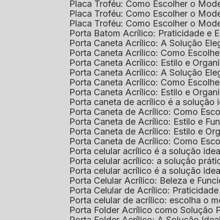
Placa Troféu: Como Escolher o Mode
Placa Troféu: Como Escolher o Mod
Placa Troféu: Como Escolher o Mode
Porta Batom Acrílico: Praticidade e E
Porta Caneta Acrílico: A Solução E
Porta Caneta Acrílico: Como Escolhe
Porta Caneta Acrílico: Estilo e Org
Porta Caneta Acrílico: A Solução E
Porta Caneta Acrílico: Como Escolhe
Porta Caneta Acrílico: Estilo e Org
Porta caneta de acrílico é a solução
Porta Caneta de Acrílico: Como Esco
Porta Caneta de Acrílico: Estilo e F
Porta Caneta de Acrílico: Estilo e 
Porta Caneta de Acrílico: Como Esco
Porta celular acrílico é a solução i
Porta celular acrílico: a solução pr
Porta celular acrílico é a solução i
Porta Celular Acrílico: Beleza e Fu
Porta Celular de Acrílico: Praticidade
Porta celular de acrílico: escolha o 
Porta Folder Acrílico como Solução 
Porta Folder Acrílico: A Solução Ide