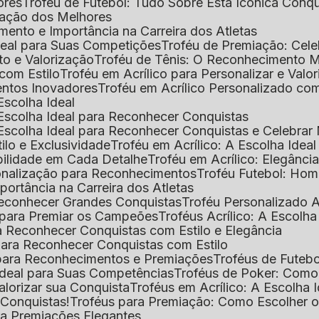
ores
Troféu de Futebol: Tudo Sobre Esta Icônica Conqu
gração dos Melhores
mento e Importância na Carreira dos Atletas
deal para Suas Competições
Troféu de Premiação: Cel
to e Valorização
Troféu de Tênis: O Reconhecimento 
 com Estilo
Troféu em Acrílico para Personalizar e Valo
entos Inovadores
Troféu em Acrílico Personalizado c
Escolha Ideal
A Escolha Ideal para Reconhecer Conquistas
A Escolha Ideal para Reconhecer Conquistas e Celebra
tilo e Exclusividade
Troféu em Acrílico: A Escolha Idea
abilidade em Cada Detalhe
Troféu em Acrílico: Elegânci
rsonalização para Reconhecimentos
Troféu Futebol: Ho
portância na Carreira dos Atletas
 Reconhecer Grandes Conquistas
Troféu Personalizado A
l para Premiar os Campeões
Troféus Acrílico: A Escol
ara Reconhecer Conquistas com Estilo e Elegância
a para Reconhecer Conquistas com Estilo
al para Reconhecimentos e Premiações
Troféus de Futebo
 Ideal para Suas Competências
Troféus de Poker: Como
alorizar sua Conquista
Troféus em Acrílico: A Escolha
 Conquistas!
Troféus para Premiação: Como Escolher o
ara Premiações Elegantes