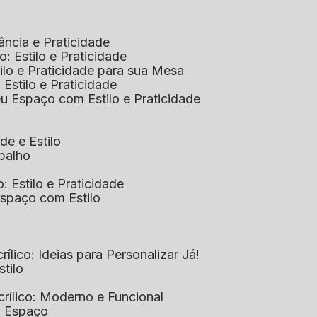
ância e Praticidade
o: Estilo e Praticidade
tilo e Praticidade para sua Mesa
: Estilo e Praticidade
Seu Espaço com Estilo e Praticidade
ade e Estilo
abalho
o: Estilo e Praticidade
 Espaço com Estilo
crílico: Ideias para Personalizar Já!
stilo
Acrílico: Moderno e Funcional
eu Espaço