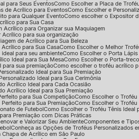
eal para Seus Eventos
Como Escolher a Placa de Trofé
s de Acrílico para Eventos
Como Escolher e Personaliz
eito para Qualquer Evento
Como escolher o Expositor d
crílico para Sua Casa
m Acrílico para Organizar sua Maquiagem
r Acrílico para sua organização
iagem de Acrílico para Sua Beleza
 Acrílico para Sua Casa
Como Escolher o Melhor Trof
o ideal para seu ambiente
Como Escolher o Porta Lápis 
ílico Ideal para Sua Mesa
Como Escolher o Porta-treco
al para sua premiação
Como escolher o troféu acrílico 
 Personalizado Ideal para Sua Premiação
 Personalizado Ideal para Sua Cerimônia
do Acrílico Ideal para Cada Ocasião
do Acrílico Ideal para Sua Premiação
Perfeito para Sua Competição
Como Escolher o Troféu
o Perfeito para Sua Premiação
Como Escolher o Troféu
onato de Futebol
Como Escolher o Troféu Tênis Ideal
 para Premiação com Dicas Práticas
Renovar e Valorizar Seu Ambiente
Componentes e Tipo
tebol
Conheça as Opções de Troféus Personalizados 
a Chapa de Acrílico em São Paulo