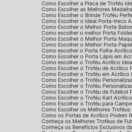
Como Escolher a Placa de Troféu Id
Como Escolher as Melhores Medalha
Como Escolher o Brinde Troféu Perf
Como Escolher o Ideal Porta-treco A
Como Escolher o Melhor Porta Bato
Como escolher o melhor Porta Folde
Como Escolher o Melhor Porta Maqu
Como Escolher o Melhor Porta Papel
Como escolher o Porta Folha Acrílic
Como Escolher o Porta Lápis em Acr
Como escolher o Troféu Acrílico ide
Como Escolher o Troféu de Acrílico
Como Escolher o Troféu em Acrílico
Como Escolher o Troféu Personaliza
Como Escolher o Troféu Personaliza
Como Escolher o Troféu de Futebol 
Como Escolher o Troféu Kart Acrílic
Como Escolher o Troféu para Campe
Como Escolher os Melhores Troféus
Como os Portas de Acrílico Podem 
Conheça os Melhores Troféus de Fu
Conheça os Benefícios Exclusivos d