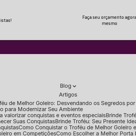
Faça seu orçamento agor
istas!
mesmo
(11) 2236
Blog
Artigos
Troféu de Melhor Goleiro: Desvendando os Segredos po
lico para Modernizar Seu Ambiente
ara valorizar conquistas e eventos especiais
Brinde Tro
hecer Suas Conquistas
Brinde Troféu: Seu Presente Ide
nquistas
Como Conquistar o Troféu de Melhor Goleiro e
oleiro em Competições
Como Escolher a Melhor Porta 