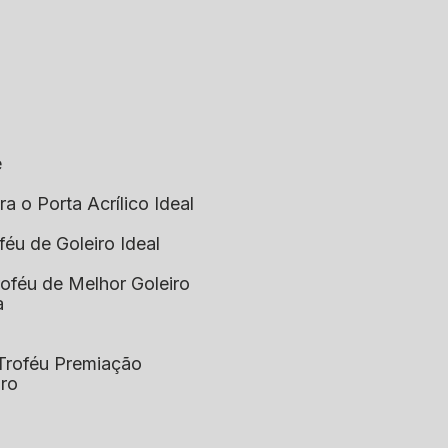
e
ra o Porta Acrílico Ideal
féu de Goleiro Ideal
roféu de Melhor Goleiro
a
 Troféu Premiação
iro